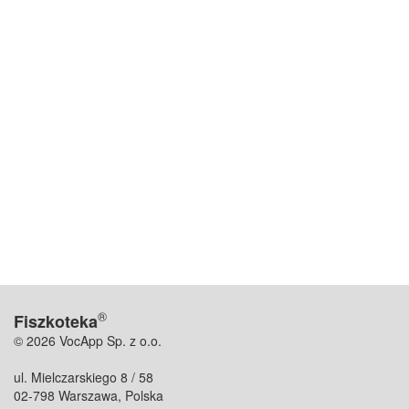
®
Fiszkoteka
© 2026 VocApp Sp. z o.o.
ul. Mielczarskiego 8 / 58
02-798 Warszawa, Polska