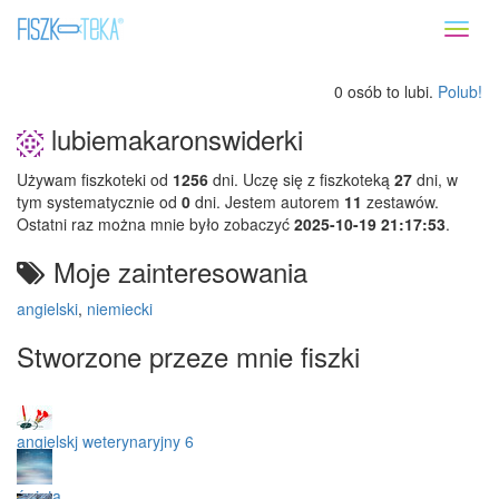
Toggl
naviga
0 osób to lubi.
Polub!
lubiemakaronswiderki
Używam fiszkoteki od
1256
dni. Uczę się z fiszkoteką
27
dni, w
tym systematycznie od
0
dni. Jestem autorem
11
zestawów.
Ostatni raz można mnie było zobaczyć
2025-10-19 21:17:53
.
Moje zainteresowania
angielski
,
niemiecki
Stworzone przeze mnie fiszki
angielskj weterynaryjny 6
świeta