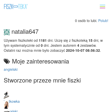
Toggl
naviga
0 osób to lubi.
Polub!
natalia647
Używam fiszkoteki od
1181
dni. Uczę się z fiszkoteką
15
dni, w
tym systematycznie od
0
dni. Jestem autorem
4
zestawów.
Ostatni raz można mnie było zobaczyć
2024-10-07 08:56:32
.
Moje zainteresowania
angielski
Stworzone przeze mnie fiszki
kartkowka
angielski