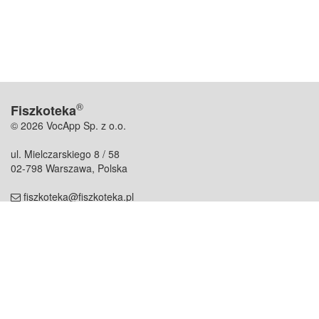
®
Fiszkoteka
© 2026 VocApp Sp. z o.o.
ul. Mielczarskiego 8 / 58
02-798 Warszawa, Polska
fiszkoteka@fiszkoteka.pl
NIP: 951 245 79 19
REGON: 369 727 696