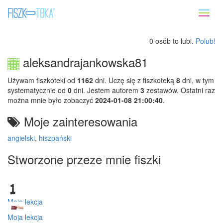
Toggl
naviga
0 osób to lubi.
Polub!
aleksandrajankowska81
Używam fiszkoteki od
1162
dni. Uczę się z fiszkoteką
8
dni, w tym
systematycznie od
0
dni. Jestem autorem
3
zestawów. Ostatni raz
można mnie było zobaczyć
2024-01-08 21:00:40
.
Moje zainteresowania
angielski
,
hiszpański
Stworzone przeze mnie fiszki
Moja lekcja
Moja lekcja