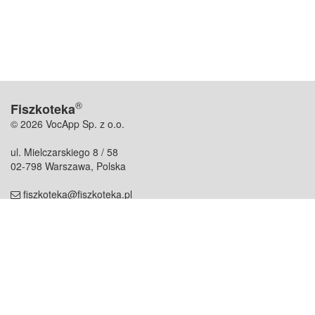
®
Fiszkoteka
© 2026 VocApp Sp. z o.o.
ul. Mielczarskiego 8 / 58
02-798 Warszawa, Polska
fiszkoteka@fiszkoteka.pl
NIP: 951 245 79 19
REGON: 369 727 696