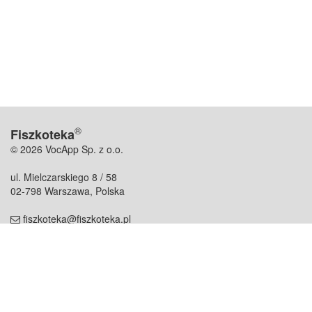
®
Fiszkoteka
© 2026 VocApp Sp. z o.o.
ul. Mielczarskiego 8 / 58
02-798 Warszawa, Polska
fiszkoteka@fiszkoteka.pl
NIP: 951 245 79 19
REGON: 369 727 696