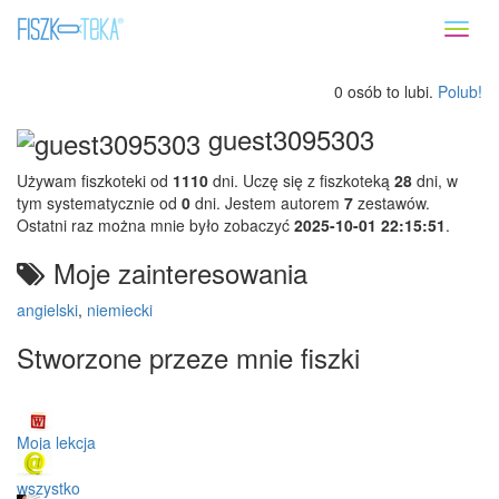
Toggl
naviga
0 osób to lubi.
Polub!
guest3095303
Używam fiszkoteki od
1110
dni. Uczę się z fiszkoteką
28
dni, w
tym systematycznie od
0
dni. Jestem autorem
7
zestawów.
Ostatni raz można mnie było zobaczyć
2025-10-01 22:15:51
.
Moje zainteresowania
angielski
,
niemiecki
Stworzone przeze mnie fiszki
Moja lekcja
wszystko