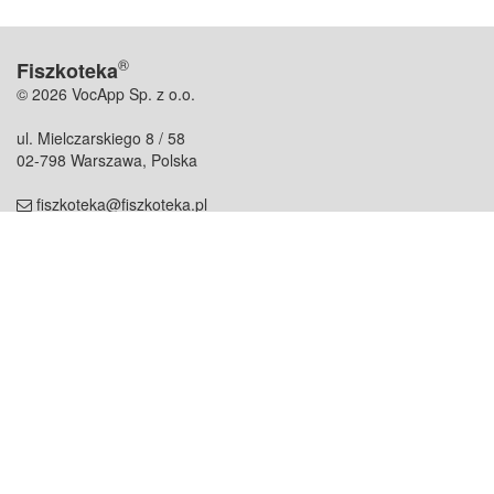
®
Fiszkoteka
© 2026 VocApp Sp. z o.o.
ul. Mielczarskiego 8 / 58
02-798 Warszawa, Polska
fiszkoteka@fiszkoteka.pl
NIP: 951 245 79 19
REGON: 369 727 696
Kontakt
O firmie
odezwij się do nas
o nas