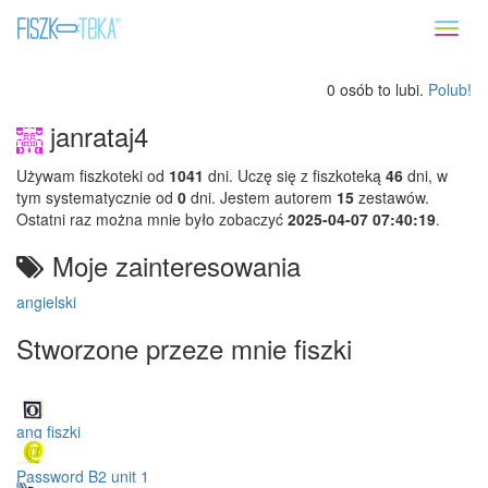
Toggl
naviga
0 osób to lubi.
Polub!
janrataj4
Używam fiszkoteki od
1041
dni. Uczę się z fiszkoteką
46
dni, w
tym systematycznie od
0
dni. Jestem autorem
15
zestawów.
Ostatni raz można mnie było zobaczyć
2025-04-07 07:40:19
.
Moje zainteresowania
angielski
Stworzone przeze mnie fiszki
ang fiszki
Password B2 unit 1