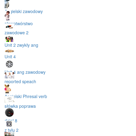
Angielski zawodowy
słowotwórstwo
zawodowe 2
Unit 2 zwykły ang
Unit 4
Unit 4 ang zawodowy
reported speach
Angielski Phresal verb
słówka poprawa
dział 8
z tyłu 2