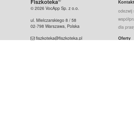
®
Fiszkoteka
Kontak
© 2026 VocApp Sp. z o.o.
odezwij 
współpr
ul. Mielczarskiego 8 / 58
02-798 Warszawa, Polska
dla pras
fiszkoteka@fiszkoteka.pl
Oferty
dla rodz
NIP: 951 245 79 19
dla kore
REGON: 369 727 696
Pomoc
Najczęst