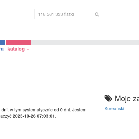
ła
katalog
Moje za
Koreański
2
dni, w tym systematycznie od
0
dni. Jestem
baczyć
2023-10-26 07:03:01
.