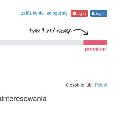
załóż konto
zaloguj się
log in
log in
premium
0 osób to lubi.
Polub!
interesowania