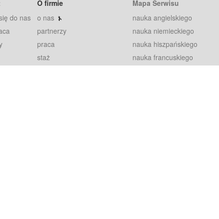
t
O firmie
Mapa Serwisu
się do nas
o nas
nauka angielskiego
aca
partnerzy
nauka niemieckiego
y
praca
nauka hiszpańskiego
staż
nauka francuskiego
blog
nauka rosyjskiego
in
2000+ opinii
nauka norweskiego
petytorów
nauka szwedzkiego
Warunki
fiszki
100% gwarancja
sze pytania
najnowsze lekcje
regulamin
Extra
prywatność i ciasteczka
RODO
plugin