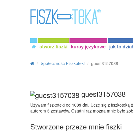
stwórz fiszki
kursy językowe
jak to dzia
Społeczność Fiszkoteki
guest3157038
guest3157038
Używam fiszkoteki od
1039
dni. Uczę się z fiszkoteką
autorem
3
zestawów. Ostatni raz można mnie było zo
Stworzone przeze mnie fiszki