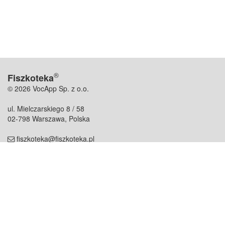
®
Fiszkoteka
© 2026 VocApp Sp. z o.o.
ul. Mielczarskiego 8 / 58
02-798 Warszawa, Polska
fiszkoteka@fiszkoteka.pl
NIP: 951 245 79 19
REGON: 369 727 696