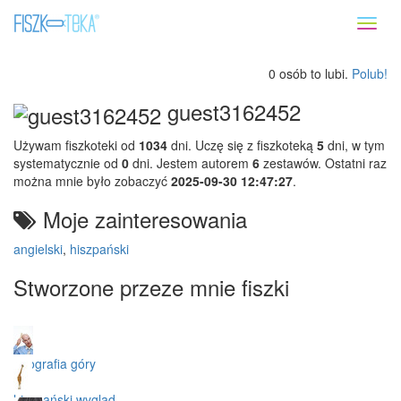
Toggl
naviga
0 osób to lubi.
Polub!
guest3162452
Używam fiszkoteki od
1034
dni. Uczę się z fiszkoteką
5
dni, w tym
systematycznie od
0
dni. Jestem autorem
6
zestawów. Ostatni raz
można mnie było zobaczyć
2025-09-30 12:47:27
.
Moje zainteresowania
angielski
,
hiszpański
Stworzone przeze mnie fiszki
geografia góry
hiszpański wygląd