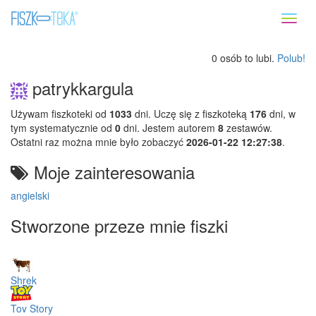
Toggl
naviga
0 osób to lubi.
Polub!
patrykkargula
Używam fiszkoteki od
1033
dni. Uczę się z fiszkoteką
176
dni, w
tym systematycznie od
0
dni. Jestem autorem
8
zestawów.
Ostatni raz można mnie było zobaczyć
2026-01-22 12:27:38
.
Moje zainteresowania
angielski
Stworzone przeze mnie fiszki
Shrek
Toy Story