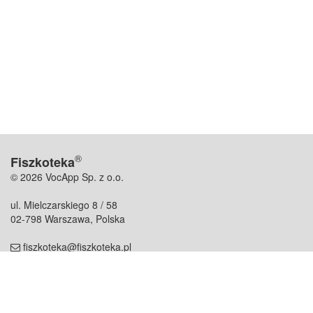
®
Fiszkoteka
© 2026 VocApp Sp. z o.o.
ul. Mielczarskiego 8 / 58
02-798 Warszawa, Polska
fiszkoteka@fiszkoteka.pl
NIP: 951 245 79 19
REGON: 369 727 696