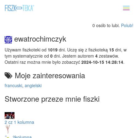
Toggl
naviga
0 osób to lubi.
Polub!
ewatrochimczyk
Używam fiszkoteki od
1019
dni. Uczę się z fiszkoteką
15
dni, w
tym systematycznie od
0
dni. Jestem autorem
4
zestawów.
Ostatni raz można mnie było zobaczyć
2024-10-15 14:28:14
.
Moje zainteresowania
francuski
,
angielski
Stworzone przeze mnie fiszki
2 cz 1 kolumna
2cz 2kolumna