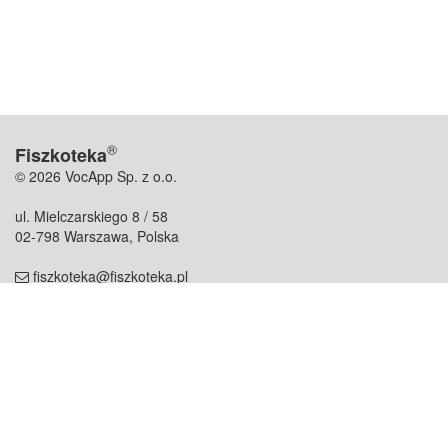
®
Fiszkoteka
© 2026 VocApp Sp. z o.o.
ul. Mielczarskiego 8 / 58
02-798 Warszawa, Polska
fiszkoteka@fiszkoteka.pl
NIP: 951 245 79 19
REGON: 369 727 696