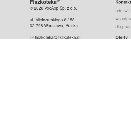
®
Fiszkoteka
Kontak
© 2026 VocApp Sp. z o.o.
odezwij 
współpr
ul. Mielczarskiego 8 / 58
02-798 Warszawa, Polska
dla pras
fiszkoteka@fiszkoteka.pl
Oferty
dla rodz
NIP: 951 245 79 19
dla kore
REGON: 369 727 696
Pomoc
Najczęst