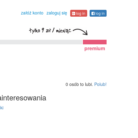
załóż konto
zaloguj się
log in
log in
premium
0 osób to lubi.
Polub!
interesowania
ki