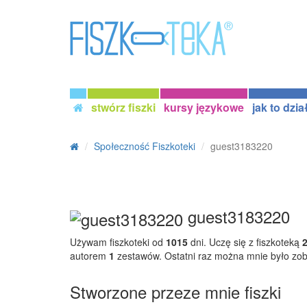
stwórz fiszki
kursy językowe
jak to dzia
Społeczność Fiszkoteki
guest3183220
guest3183220
Używam fiszkoteki od
1015
dni. Uczę się z fiszkoteką
autorem
1
zestawów. Ostatni raz można mnie było zo
Stworzone przeze mnie fiszki