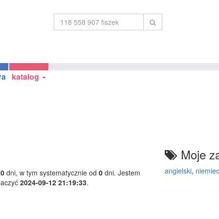
ła
katalog
Moje za
angielski
,
niemiec
20
dni, w tym systematycznie od
0
dni. Jestem
baczyć
2024-09-12 21:19:33
.