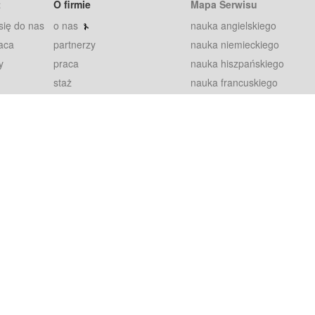
t
O firmie
Mapa Serwisu
się do nas
o nas
nauka angielskiego
aca
partnerzy
nauka niemieckiego
y
praca
nauka hiszpańskiego
staż
nauka francuskiego
blog
nauka rosyjskiego
in
2000+ opinii
nauka norweskiego
petytorów
nauka szwedzkiego
Warunki
fiszki
100% gwarancja
sze pytania
najnowsze lekcje
regulamin
Extra
prywatność i ciasteczka
RODO
plugin