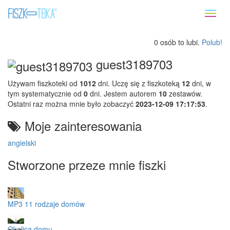
Toggl
naviga
0 osób to lubi.
Polub!
guest3189703
Używam fiszkoteki od
1012
dni. Uczę się z fiszkoteką
12
dni, w
tym systematycznie od
0
dni. Jestem autorem
10
zestawów.
Ostatni raz można mnie było zobaczyć
2023-12-09 17:17:53
.
Moje zainteresowania
angielski
Stworzone przeze mnie fiszki
MP3 11 rodzaje domów
Okolica domu