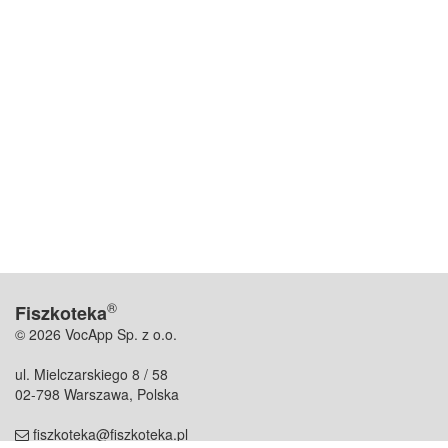
®
Fiszkoteka
© 2026 VocApp Sp. z o.o.
ul. Mielczarskiego 8 / 58
02-798 Warszawa, Polska
fiszkoteka@fiszkoteka.pl