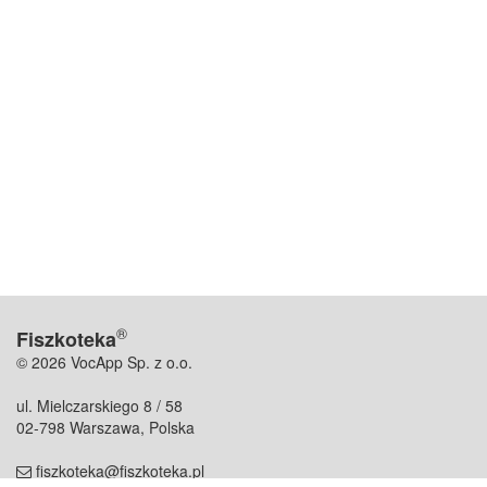
®
Fiszkoteka
© 2026 VocApp Sp. z o.o.
ul. Mielczarskiego 8 / 58
02-798 Warszawa, Polska
fiszkoteka@fiszkoteka.pl