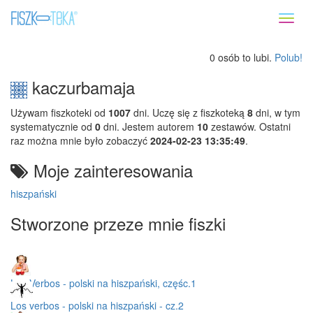
Toggl
naviga
0 osób to lubi.
Polub!
kaczurbamaja
Używam fiszkoteki od
1007
dni. Uczę się z fiszkoteką
8
dni, w tym
systematycznie od
0
dni. Jestem autorem
10
zestawów. Ostatni
raz można mnie było zobaczyć
2024-02-23 13:35:49
.
Moje zainteresowania
hiszpański
Stworzone przeze mnie fiszki
Los Verbos - polski na hiszpański, częśc.1
Los verbos - polski na hiszpański - cz.2