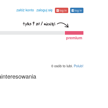
załóż konto
zaloguj się
log in
log in
premium
0 osób to lubi.
Polub!
interesowania