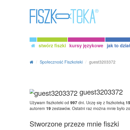
stwórz fiszki
kursy językowe
jak to dzia
Społeczność Fiszkoteki
guest3203372
guest3203372
Używam fiszkoteki od
997
dni. Uczę się z fiszkoteką
1
autorem
19
zestawów. Ostatni raz można mnie było z
Stworzone przeze mnie fiszki