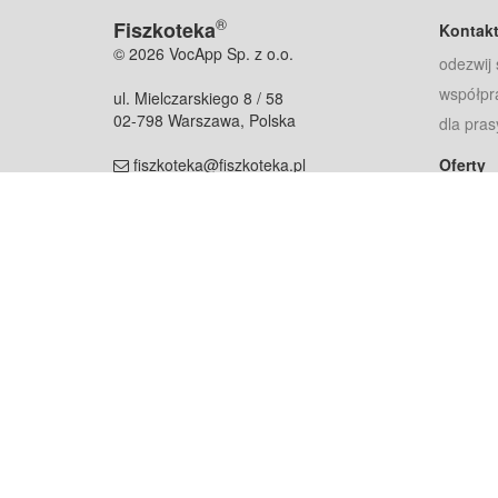
®
Fiszkoteka
Kontak
© 2026 VocApp Sp. z o.o.
odezwij 
współpr
ul. Mielczarskiego 8 / 58
02-798 Warszawa, Polska
dla pras
fiszkoteka@fiszkoteka.pl
Oferty
dla rodz
NIP: 951 245 79 19
dla kore
REGON: 369 727 696
Pomoc
Najczęst