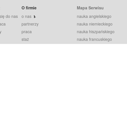
t
O firmie
Mapa Serwisu
się do nas
o nas
nauka angielskiego
aca
partnerzy
nauka niemieckiego
y
praca
nauka hiszpańskiego
staż
nauka francuskiego
blog
nauka rosyjskiego
in
2000+ opinii
nauka norweskiego
petytorów
nauka szwedzkiego
Warunki
fiszki
100% gwarancja
sze pytania
najnowsze lekcje
regulamin
Extra
prywatność i ciasteczka
RODO
plugin