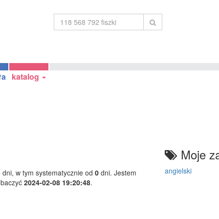
ła
katalog
Moje za
angielski
5
dni, w tym systematycznie od
0
dni. Jestem
obaczyć
2024-02-08 19:20:48
.