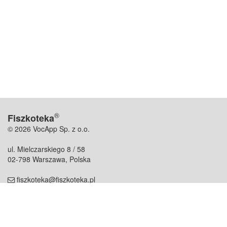
®
Fiszkoteka
© 2026 VocApp Sp. z o.o.
ul. Mielczarskiego 8 / 58
02-798 Warszawa, Polska
fiszkoteka@fiszkoteka.pl
NIP: 951 245 79 19
REGON: 369 727 696