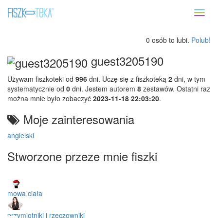
Toggl
naviga
0 osób to lubi.
Polub!
guest3205190
Używam fiszkoteki od
996
dni. Uczę się z fiszkoteką
2
dni, w tym
systematycznie od
0
dni. Jestem autorem
8
zestawów. Ostatni raz
można mnie było zobaczyć
2023-11-18 22:03:20
.
Moje zainteresowania
angielski
Stworzone przeze mnie fiszki
mowa ciała
przymiotniki i rzeczowniki