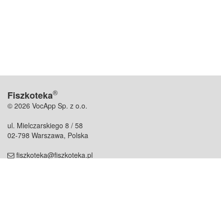
®
Fiszkoteka
© 2026 VocApp Sp. z o.o.
ul. Mielczarskiego 8 / 58
02-798 Warszawa, Polska
fiszkoteka@fiszkoteka.pl
NIP: 951 245 79 19
REGON: 369 727 696