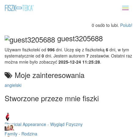
Toggl
naviga
0 osób to lubi.
Polub!
guest3205688
Używam fiszkoteki od
996
dni. Uczę się z fiszkoteką
6
dni, w tym
systematycznie od
0
dni. Jestem autorem
7
zestawów. Ostatni raz
można mnie było zobaczyć
2025-12-24 11:25:28
.
Moje zainteresowania
angielski
Stworzone przeze mnie fiszki
Physicial Appearance - Wygląd Fizyczny
Family - Rodzina