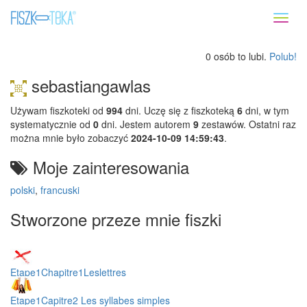
Toggl
naviga
0 osób to lubi.
Polub!
sebastiangawlas
Używam fiszkoteki od
994
dni. Uczę się z fiszkoteką
6
dni, w tym
systematycznie od
0
dni. Jestem autorem
9
zestawów. Ostatni raz
można mnie było zobaczyć
2024-10-09 14:59:43
.
Moje zainteresowania
polski
,
francuski
Stworzone przeze mnie fiszki
Etape1Chapitre1Leslettres
Etape1Capitre2 Les syllabes simples