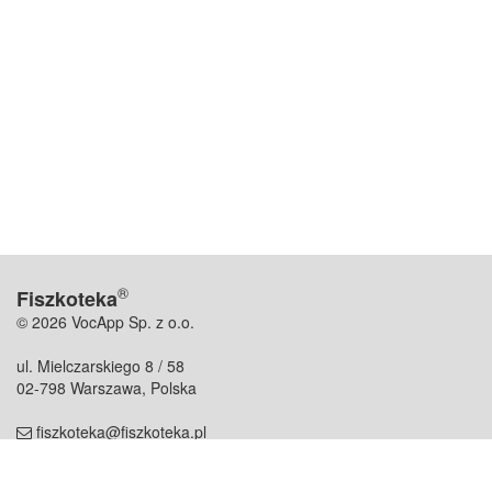
®
Fiszkoteka
© 2026 VocApp Sp. z o.o.
ul. Mielczarskiego 8 / 58
02-798 Warszawa, Polska
fiszkoteka@fiszkoteka.pl
NIP: 951 245 79 19