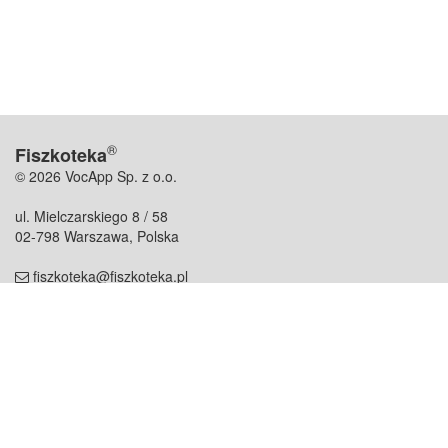
®
Fiszkoteka
© 2026 VocApp Sp. z o.o.
ul. Mielczarskiego 8 / 58
02-798 Warszawa, Polska
fiszkoteka@fiszkoteka.pl
NIP: 951 245 79 19
REGON: 369 727 696