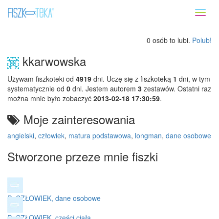
Toggl
naviga
0 osób to lubi.
Polub!
kkarwowska
Używam fiszkoteki od
4919
dni. Uczę się z fiszkoteką
1
dni, w tym
systematycznie od
0
dni. Jestem autorem
3
zestawów. Ostatni raz
można mnie było zobaczyć
2013-02-18 17:30:59
.
Moje zainteresowania
angielski
,
człowiek
,
matura podstawowa
,
longman
,
dane osobowe
Stworzone przeze mnie fiszki
P: CZŁOWIEK, dane osobowe
P: CZŁOWIEK, części ciała