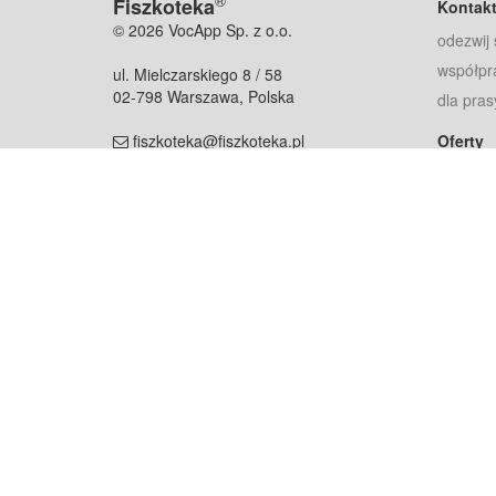
®
Fiszkoteka
Kontak
© 2026 VocApp Sp. z o.o.
odezwij 
współpr
ul. Mielczarskiego 8 / 58
02-798 Warszawa, Polska
dla pras
fiszkoteka@fiszkoteka.pl
Oferty
dla rodz
NIP: 951 245 79 19
dla kore
REGON: 369 727 696
Pomoc
Najczęst