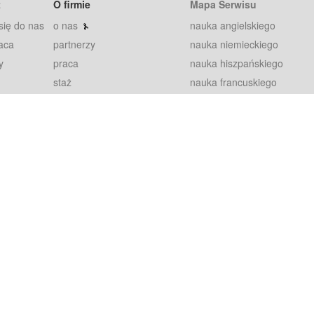
t
O firmie
Mapa Serwisu
się do nas
o nas
nauka angielskiego
aca
partnerzy
nauka niemieckiego
y
praca
nauka hiszpańskiego
staż
nauka francuskiego
blog
nauka rosyjskiego
in
2000+ opinii
nauka norweskiego
petytorów
nauka szwedzkiego
Warunki
fiszki
100% gwarancja
sze pytania
najnowsze lekcje
regulamin
Extra
prywatność i ciasteczka
RODO
plugin