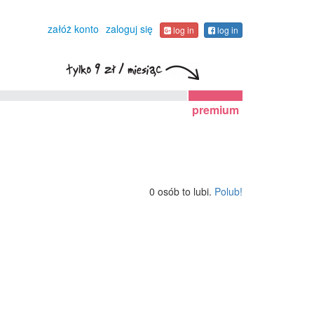
załóż konto
zaloguj się
log in
log in
premium
0 osób to lubi.
Polub!