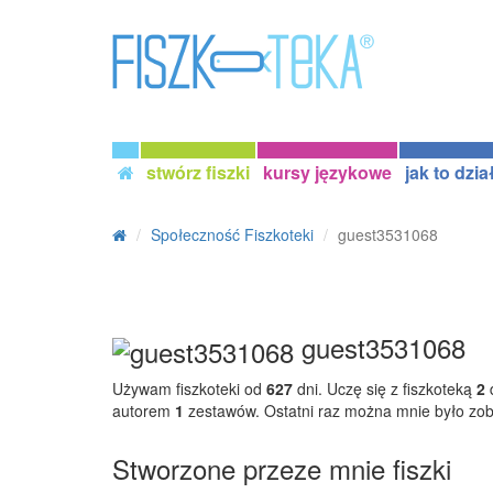
stwórz fiszki
kursy językowe
jak to dzia
Społeczność Fiszkoteki
guest3531068
guest3531068
Używam fiszkoteki od
627
dni. Uczę się z fiszkoteką
2
d
autorem
1
zestawów. Ostatni raz można mnie było zo
Stworzone przeze mnie fiszki