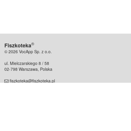
®
Fiszkoteka
© 2026 VocApp Sp. z o.o.
ul. Mielczarskiego 8 / 58
02-798 Warszawa, Polska
fiszkoteka@fiszkoteka.pl
NIP: 951 245 79 19
REGON: 369 727 696