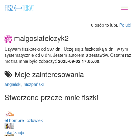
Toggl
naviga
0 osób to lubi.
Polub!
malgosiafelczyk2
Używam fiszkoteki od
537
dni. Uczę się z fiszkoteką
9
dni, w tym
systematycznie od
0
dni. Jestem autorem
3
zestawów. Ostatni raz
można mnie było zobaczyć
2025-09-02 17:05:00
.
Moje zainteresowania
angielski
,
hiszpański
Stworzone przeze mnie fiszki
el hombre- czlowiek
lokalizacja