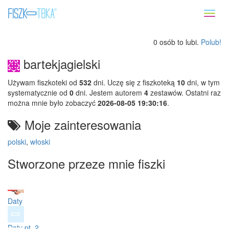
Toggl
naviga
0 osób to lubi.
Polub!
bartekjagielski
Używam fiszkoteki od
532
dni. Uczę się z fiszkoteką
10
dni, w tym
systematycznie od
0
dni. Jestem autorem
4
zestawów. Ostatni raz
można mnie było zobaczyć
2026-08-05 19:30:16
.
Moje zainteresowania
polski
,
włoski
Stworzone przeze mnie fiszki
Daty
Daty pt. 2