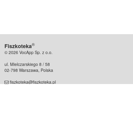
®
Fiszkoteka
© 2026 VocApp Sp. z o.o.
ul. Mielczarskiego 8 / 58
02-798 Warszawa, Polska
fiszkoteka@fiszkoteka.pl
NIP: 951 245 79 19
REGON: 369 727 696