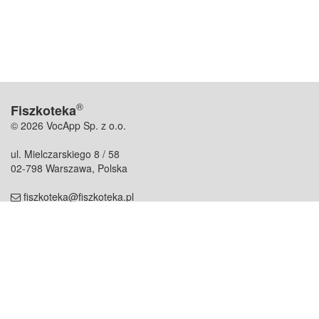
®
Fiszkoteka
© 2026 VocApp Sp. z o.o.
ul. Mielczarskiego 8 / 58
02-798 Warszawa, Polska
fiszkoteka@fiszkoteka.pl
NIP: 951 245 79 19
REGON: 369 727 696