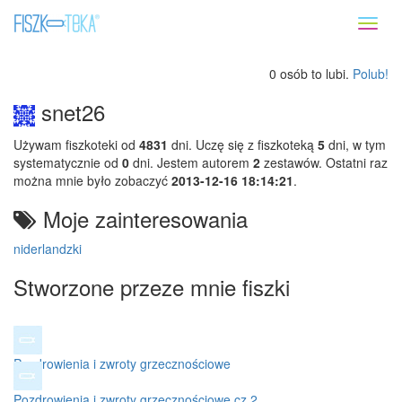
Toggl
naviga
0 osób to lubi.
Polub!
snet26
Używam fiszkoteki od
4831
dni. Uczę się z fiszkoteką
5
dni, w tym
systematycznie od
0
dni. Jestem autorem
2
zestawów. Ostatni raz
można mnie było zobaczyć
2013-12-16 18:14:21
.
Moje zainteresowania
niderlandzki
Stworzone przeze mnie fiszki
Pozdrowienia i zwroty grzecznościowe
Pozdrowienia i zwroty grzecznościowe cz.2