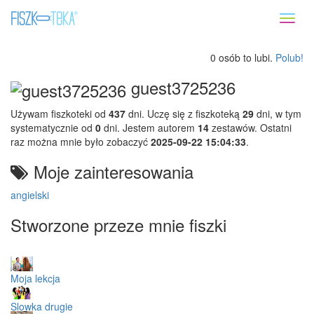
Toggl
naviga
0 osób to lubi.
Polub!
guest3725236
Używam fiszkoteki od
437
dni. Uczę się z fiszkoteką
29
dni, w tym
systematycznie od
0
dni. Jestem autorem
14
zestawów. Ostatni
raz można mnie było zobaczyć
2025-09-22 15:04:33
.
Moje zainteresowania
angielski
Stworzone przeze mnie fiszki
Moja lekcja
Slowka drugie