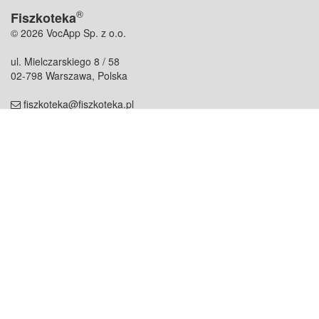
®
Fiszkoteka
© 2026 VocApp Sp. z o.o.
ul. Mielczarskiego 8 / 58
02-798 Warszawa, Polska
fiszkoteka@fiszkoteka.pl
NIP: 951 245 79 19
REGON: 369 727 696
Kontakt
O firmie
odezwij się do nas
o nas
współpraca
partnerzy