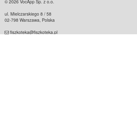
© 2026 VocApp Sp. z o.o.
ul. Mielczarskiego 8 / 58
02-798 Warszawa, Polska
fiszkoteka@fiszkoteka.pl
NIP: 951 245 79 19
REGON: 369 727 696
Kontakt
O firmie
odezwij się do nas
o nas
współpraca
partnerzy
dla prasy
praca
staż