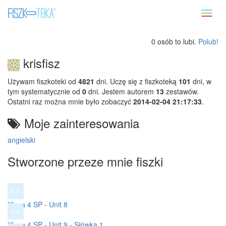
Toggl
naviga
0 osób to lubi.
Polub!
krisfisz
Używam fiszkoteki od
4821
dni. Uczę się z fiszkoteką
101
dni, w
tym systematycznie od
0
dni. Jestem autorem
13
zestawów.
Ostatni raz można mnie było zobaczyć
2014-02-04 21:17:33
.
Moje zainteresowania
angielski
Stworzone przeze mnie fiszki
Klasa 4 SP - Unit 8
Klasa 4 SP - Unit 9 - Słówka 1