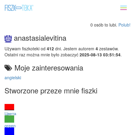
Toggl
naviga
0 osób to lubi.
Polub!
anastasialevitina
Używam fiszkoteki od
412
dni. Jestem autorem
4
zestawów.
Ostatni raz można mnie było zobaczyć
2025-08-13 03:51:54
.
Moje zainteresowania
angielski
Stworzone przeze mnie fiszki
Цвета
green