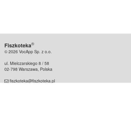
®
Fiszkoteka
© 2026 VocApp Sp. z o.o.
ul. Mielczarskiego 8 / 58
02-798 Warszawa, Polska
fiszkoteka@fiszkoteka.pl
NIP: 951 245 79 19
REGON: 369 727 696