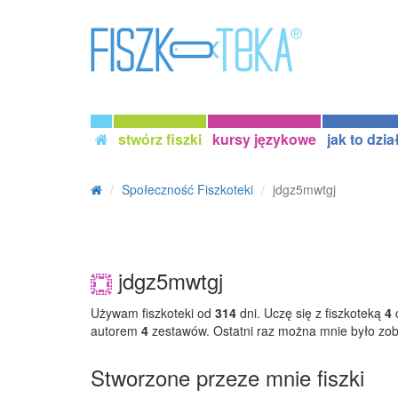
stwórz fiszki
kursy językowe
jak to dzia
Społeczność Fiszkoteki
jdgz5mwtgj
jdgz5mwtgj
Używam fiszkoteki od
314
dni. Uczę się z fiszkoteką
4
d
autorem
4
zestawów. Ostatni raz można mnie było zo
Stworzone przeze mnie fiszki