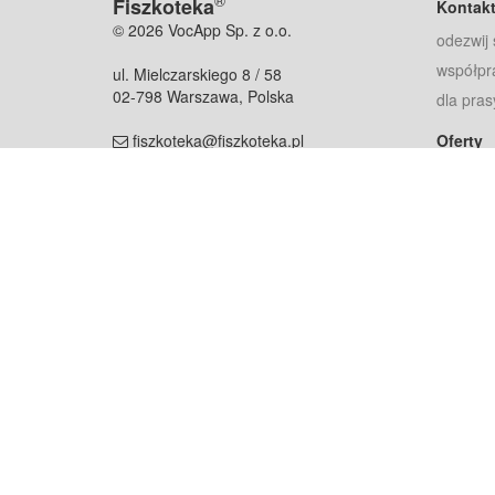
®
Fiszkoteka
Kontak
© 2026 VocApp Sp. z o.o.
odezwij 
współpr
ul. Mielczarskiego 8 / 58
02-798 Warszawa, Polska
dla pras
fiszkoteka@fiszkoteka.pl
Oferty
dla rodz
NIP: 951 245 79 19
dla kore
REGON: 369 727 696
Pomoc
Najczęst