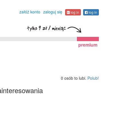
załóż konto
zaloguj się
log in
log in
premium
0 osób to lubi.
Polub!
interesowania