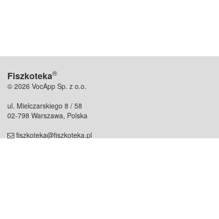
®
Fiszkoteka
© 2026 VocApp Sp. z o.o.
ul. Mielczarskiego 8 / 58
02-798 Warszawa, Polska
fiszkoteka@fiszkoteka.pl
NIP: 951 245 79 19
REGON: 369 727 696