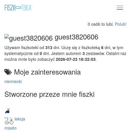
Toggl
naviga
0 osób to lubi.
Polub!
guest3820606
Używam fiszkoteki od
313
dni. Uczę się z fiszkoteką
6
dni, w tym
systematycznie od
0
dni. Jestem autorem
3
zestawów. Ostatni raz
można mnie było zobaczyć
2026-07-23 18:32:03
.
Moje zainteresowania
niemiecki
Stworzone przeze mnie fiszki
Moja lekcja
miasto