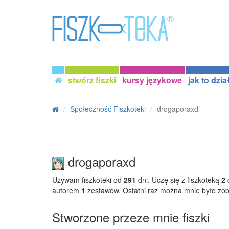
stwórz fiszki
kursy językowe
jak to dzia
Społeczność Fiszkoteki
drogaporaxd
drogaporaxd
Używam fiszkoteki od
291
dni. Uczę się z fiszkoteką
2
d
autorem
1
zestawów. Ostatni raz można mnie było zo
Stworzone przeze mnie fiszki