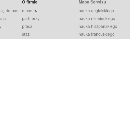
t
O firmie
Mapa Serwisu
się do nas
o nas
nauka angielskiego
aca
partnerzy
nauka niemieckiego
y
praca
nauka hiszpańskiego
staż
nauka francuskiego
blog
nauka rosyjskiego
in
2000+ opinii
nauka norweskiego
petytorów
nauka szwedzkiego
Warunki
fiszki
100% gwarancja
sze pytania
najnowsze lekcje
regulamin
Extra
prywatność i ciasteczka
RODO
plugin