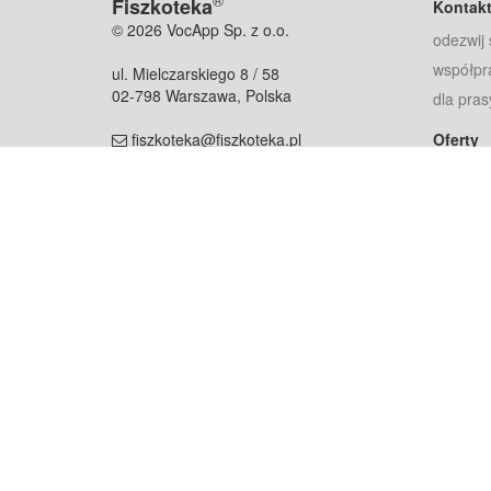
®
Fiszkoteka
Kontak
© 2026 VocApp Sp. z o.o.
odezwij 
współpr
ul. Mielczarskiego 8 / 58
02-798 Warszawa, Polska
dla pras
fiszkoteka@fiszkoteka.pl
Oferty
dla rodz
NIP: 951 245 79 19
dla kore
REGON: 369 727 696
Pomoc
Najczęst