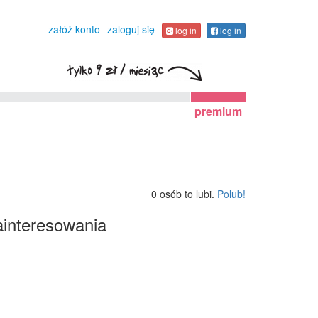
załóż konto
zaloguj się
log in
log in
premium
0 osób to lubi.
Polub!
interesowania