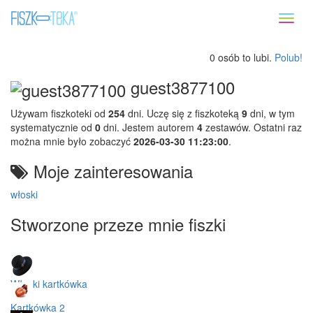
Toggl
naviga
0 osób to lubi.
Polub!
guest3877100
Używam fiszkoteki od
254
dni. Uczę się z fiszkoteką
9
dni, w tym
systematycznie od
0
dni. Jestem autorem
4
zestawów. Ostatni raz
można mnie było zobaczyć
2026-03-30 11:23:00
.
Moje zainteresowania
włoski
Stworzone przeze mnie fiszki
Włoski kartkówka
Kartkówka 2