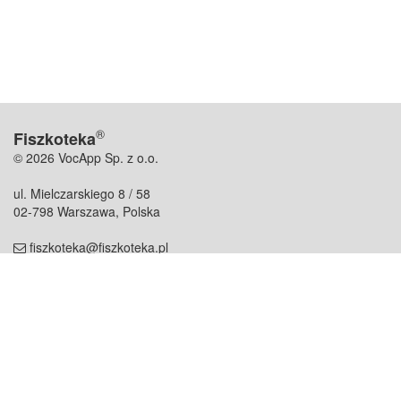
®
Fiszkoteka
© 2026 VocApp Sp. z o.o.
ul. Mielczarskiego 8 / 58
02-798 Warszawa, Polska
fiszkoteka@fiszkoteka.pl
NIP: 951 245 79 19
REGON: 369 727 696