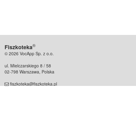
®
Fiszkoteka
© 2026 VocApp Sp. z o.o.
ul. Mielczarskiego 8 / 58
02-798 Warszawa, Polska
fiszkoteka@fiszkoteka.pl
NIP: 951 245 79 19
REGON: 369 727 696