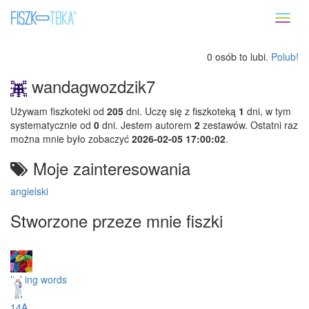
Toggl
naviga
0 osób to lubi.
Polub!
wandagwozdzik7
Używam fiszkoteki od
205
dni. Uczę się z fiszkoteką
1
dni, w tym
systematycznie od
0
dni. Jestem autorem
2
zestawów. Ostatni raz
można mnie było zobaczyć
2026-02-05 17:00:02
.
Moje zainteresowania
angielski
Stworzone przeze mnie fiszki
linking words
14A