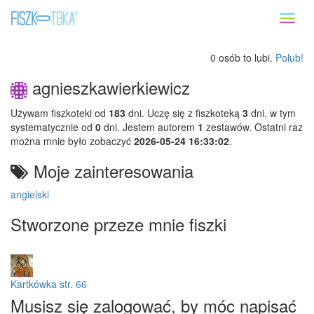
Toggl
naviga
0 osób to lubi.
Polub!
agnieszkawierkiewicz
Używam fiszkoteki od
183
dni. Uczę się z fiszkoteką
3
dni, w tym
systematycznie od
0
dni. Jestem autorem
1
zestawów. Ostatni raz
można mnie było zobaczyć
2026-05-24 16:33:02
.
Moje zainteresowania
angielski
Stworzone przeze mnie fiszki
Kartkówka str. 66
Musisz się zalogować, by móc napisać