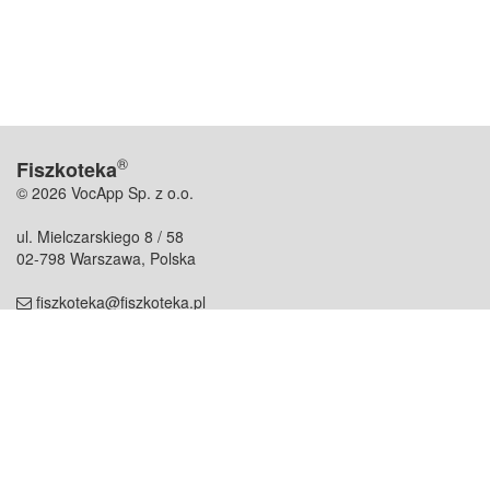
®
Fiszkoteka
© 2026 VocApp Sp. z o.o.
ul. Mielczarskiego 8 / 58
02-798 Warszawa, Polska
fiszkoteka@fiszkoteka.pl
NIP: 951 245 79 19
REGON: 369 727 696