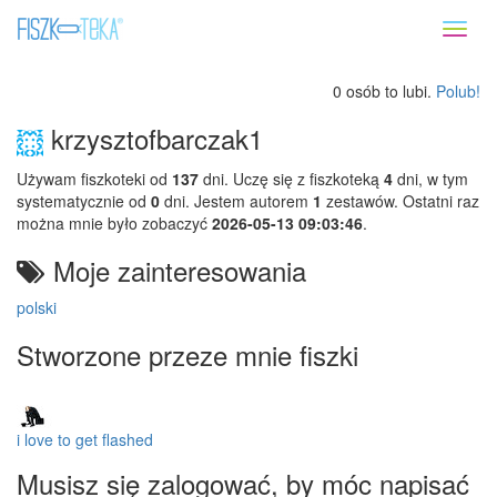
Toggl
naviga
0 osób to lubi.
Polub!
krzysztofbarczak1
Używam fiszkoteki od
137
dni. Uczę się z fiszkoteką
4
dni, w tym
systematycznie od
0
dni. Jestem autorem
1
zestawów. Ostatni raz
można mnie było zobaczyć
2026-05-13 09:03:46
.
Moje zainteresowania
polski
Stworzone przeze mnie fiszki
i love to get flashed
Musisz się zalogować, by móc napisać