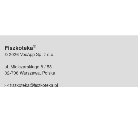
®
Fiszkoteka
© 2026 VocApp Sp. z o.o.
ul. Mielczarskiego 8 / 58
02-798 Warszawa, Polska
fiszkoteka@fiszkoteka.pl
NIP: 951 245 79 19
REGON: 369 727 696