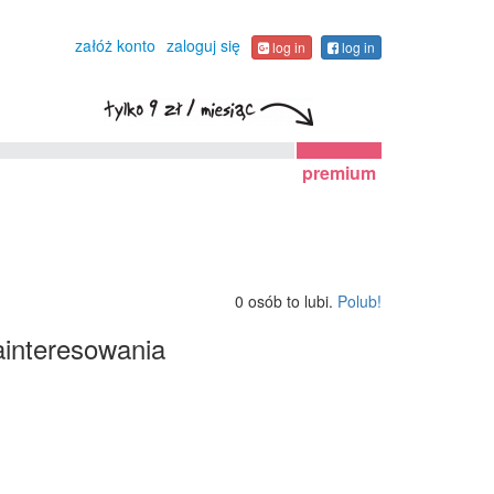
załóż konto
zaloguj się
log in
log in
premium
0 osób to lubi.
Polub!
interesowania