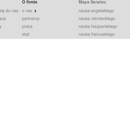
t
O firmie
Mapa Serwisu
się do nas
o nas
nauka angielskiego
aca
partnerzy
nauka niemieckiego
y
praca
nauka hiszpańskiego
staż
nauka francuskiego
blog
nauka rosyjskiego
in
2000+ opinii
nauka norweskiego
petytorów
nauka szwedzkiego
Warunki
fiszki
100% gwarancja
sze pytania
najnowsze lekcje
regulamin
Extra
prywatność i ciasteczka
RODO
plugin