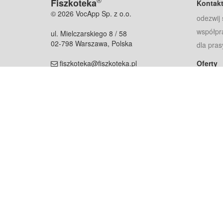
®
Fiszkoteka
Kontak
© 2026 VocApp Sp. z o.o.
odezwij 
współpr
ul. Mielczarskiego 8 / 58
02-798 Warszawa, Polska
dla pras
fiszkoteka@fiszkoteka.pl
Oferty
dla rodz
NIP: 951 245 79 19
dla kore
REGON: 369 727 696
Pomoc
Najczęst