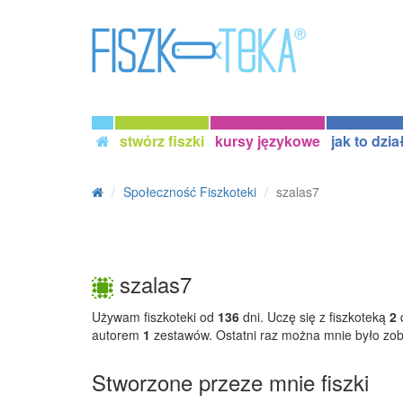
stwórz fiszki
kursy językowe
jak to dzia
Społeczność Fiszkoteki
szalas7
szalas7
Używam fiszkoteki od
136
dni. Uczę się z fiszkoteką
2
d
autorem
1
zestawów. Ostatni raz można mnie było zo
Stworzone przeze mnie fiszki