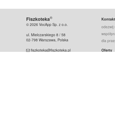
®
Fiszkoteka
Kontak
© 2026 VocApp Sp. z o.o.
odezwij 
współpr
ul. Mielczarskiego 8 / 58
02-798 Warszawa, Polska
dla pras
fiszkoteka@fiszkoteka.pl
Oferty
dla rodz
NIP: 951 245 79 19
dla kore
REGON: 369 727 696
Pomoc
Najczęst