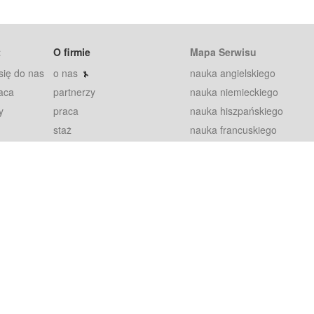
t
O firmie
Mapa Serwisu
się do nas
o nas
nauka angielskiego
aca
partnerzy
nauka niemieckiego
y
praca
nauka hiszpańskiego
staż
nauka francuskiego
blog
nauka rosyjskiego
in
2000+ opinii
nauka norweskiego
petytorów
nauka szwedzkiego
Warunki
fiszki
100% gwarancja
sze pytania
najnowsze lekcje
regulamin
Extra
prywatność i ciasteczka
RODO
plugin