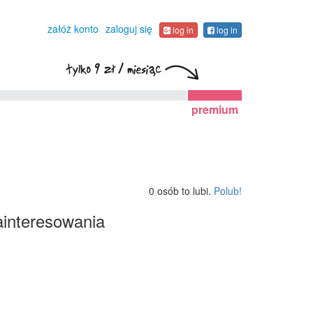
załóż konto
zaloguj się
log in
log in
premium
0 osób to lubi.
Polub!
interesowania