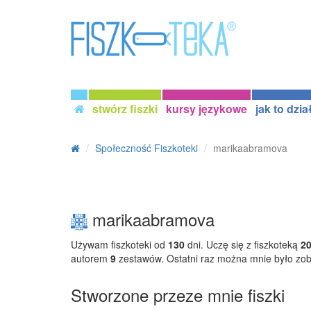
stwórz fiszki
kursy językowe
jak to dzia
Społeczność Fiszkoteki
marikaabramova
marikaabramova
Używam fiszkoteki od
130
dni. Uczę się z fiszkoteką
2
autorem
9
zestawów. Ostatni raz można mnie było zo
Stworzone przeze mnie fiszki