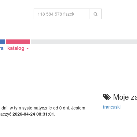
ła
katalog
Moje za
francuski
0
dni, w tym systematycznie od
0
dni. Jestem
baczyć
2026-04-24 08:31:01
.