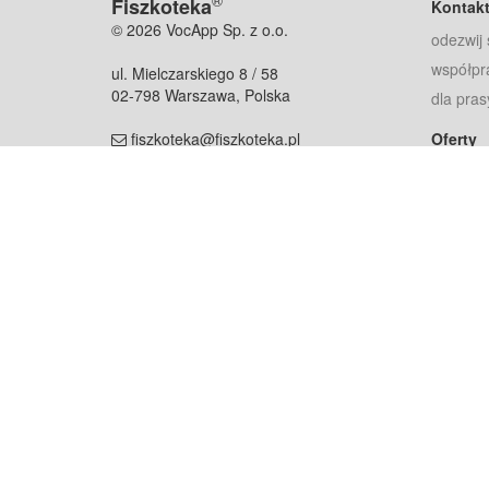
®
Fiszkoteka
Kontak
© 2026 VocApp Sp. z o.o.
odezwij 
współpr
ul. Mielczarskiego 8 / 58
02-798 Warszawa, Polska
dla pras
fiszkoteka@fiszkoteka.pl
Oferty
dla rodz
NIP: 951 245 79 19
dla kore
REGON: 369 727 696
Pomoc
Najczęst