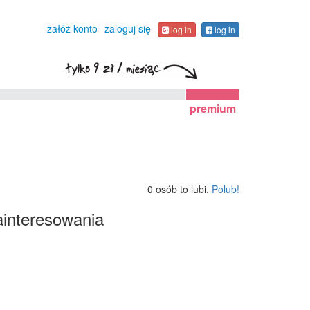
załóż konto
zaloguj się
log in
log in
premium
0 osób to lubi.
Polub!
interesowania