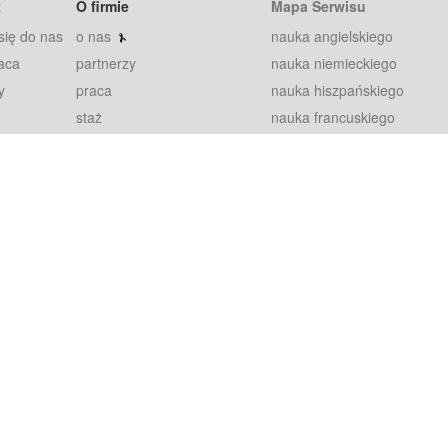
t
O firmie
Mapa Serwisu
się do nas
o nas
nauka angielskiego
aca
partnerzy
nauka niemieckiego
y
praca
nauka hiszpańskiego
staż
nauka francuskiego
blog
nauka rosyjskiego
in
2000+ opinii
nauka norweskiego
petytorów
nauka szwedzkiego
Warunki
fiszki
100% gwarancja
sze pytania
najnowsze lekcje
regulamin
Extra
prywatność i ciasteczka
RODO
plugin