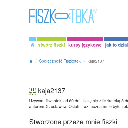
stwórz fiszki
kursy językowe
jak to dzia
Społeczność Fiszkoteki
kaja2137
kaja2137
Używam fiszkoteki od
89
dni. Uczę się z fiszkoteką
3
dn
autorem
2
zestawów. Ostatni raz można mnie było zo
Stworzone przeze mnie fiszki