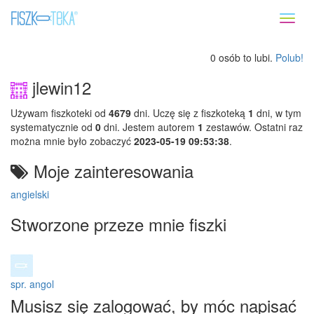
Toggl
naviga
0 osób to lubi.
Polub!
jlewin12
Używam fiszkoteki od
4679
dni. Uczę się z fiszkoteką
1
dni, w tym
systematycznie od
0
dni. Jestem autorem
1
zestawów. Ostatni raz
można mnie było zobaczyć
2023-05-19 09:53:38
.
Moje zainteresowania
angielski
Stworzone przeze mnie fiszki
spr. angol
Musisz się zalogować, by móc napisać