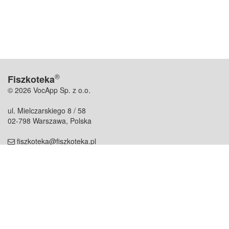
®
Fiszkoteka
© 2026 VocApp Sp. z o.o.
ul. Mielczarskiego 8 / 58
02-798 Warszawa, Polska
fiszkoteka@fiszkoteka.pl
NIP: 951 245 79 19
REGON: 369 727 696