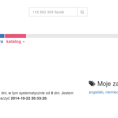
ła
katalog
Moje za
angielski
,
niemiec
8
dni, w tym systematycznie od
0
dni. Jestem
baczyć
2014-10-22 20:33:20
.