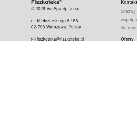
®
Fiszkoteka
Kontak
© 2026 VocApp Sp. z o.o.
odezwij 
współpr
ul. Mielczarskiego 8 / 58
02-798 Warszawa, Polska
dla pras
fiszkoteka@fiszkoteka.pl
Oferty
dla rodz
NIP: 951 245 79 19
dla kore
REGON: 369 727 696
Pomoc
Najczęst