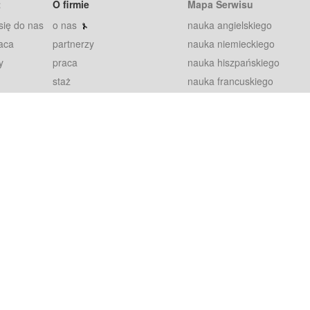
t
O firmie
Mapa Serwisu
się do nas
o nas
nauka angielskiego
aca
partnerzy
nauka niemieckiego
y
praca
nauka hiszpańskiego
staż
nauka francuskiego
blog
nauka rosyjskiego
in
2000+ opinii
nauka norweskiego
petytorów
nauka szwedzkiego
Warunki
fiszki
100% gwarancja
sze pytania
najnowsze lekcje
regulamin
Extra
prywatność i ciasteczka
RODO
plugin