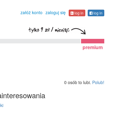
załóż konto
zaloguj się
log in
log in
premium
0 osób to lubi.
Polub!
interesowania
ki