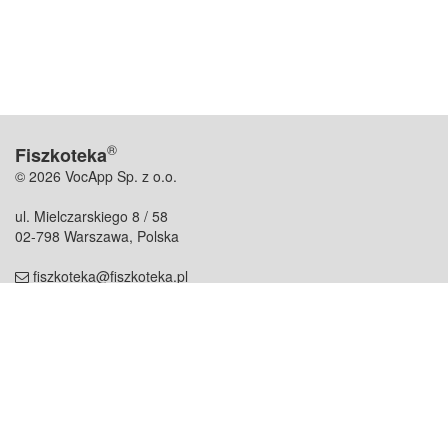
®
Fiszkoteka
© 2026 VocApp Sp. z o.o.
ul. Mielczarskiego 8 / 58
02-798 Warszawa, Polska
fiszkoteka@fiszkoteka.pl
NIP: 951 245 79 19
REGON: 369 727 696