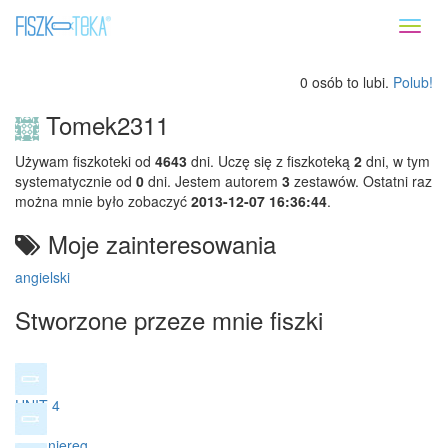
Toggl
naviga
0 osób to lubi.
Polub!
Tomek2311
Używam fiszkoteki od
4643
dni. Uczę się z fiszkoteką
2
dni, w tym
systematycznie od
0
dni. Jestem autorem
3
zestawów. Ostatni raz
można mnie było zobaczyć
2013-12-07 16:36:44
.
Moje zainteresowania
angielski
Stworzone przeze mnie fiszki
UNIT 4
czas niereg