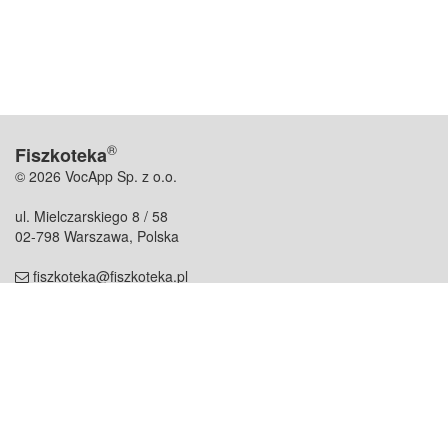
®
Fiszkoteka
© 2026 VocApp Sp. z o.o.
ul. Mielczarskiego 8 / 58
02-798 Warszawa, Polska
fiszkoteka@fiszkoteka.pl
NIP: 951 245 79 19
REGON: 369 727 696