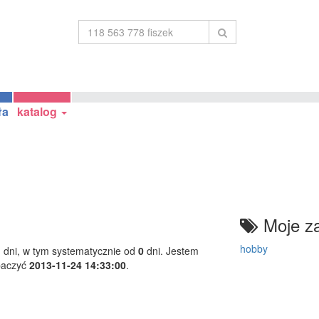
ła
katalog
Moje za
hobby
1
dni, w tym systematycznie od
0
dni. Jestem
baczyć
2013-11-24 14:33:00
.