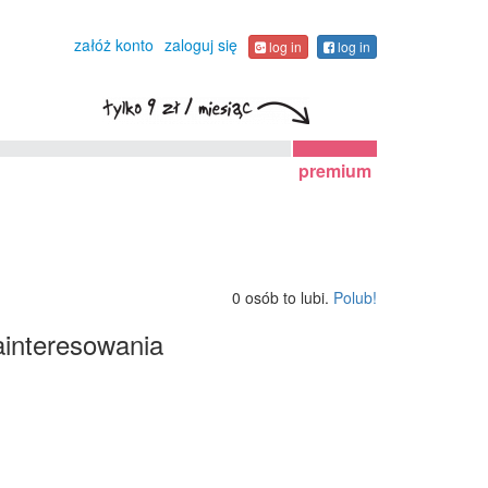
załóż konto
zaloguj się
log in
log in
premium
0 osób to lubi.
Polub!
interesowania