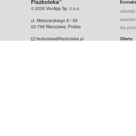
®
Fiszkoteka
Kontak
© 2026 VocApp Sp. z o.o.
odezwij 
współpr
ul. Mielczarskiego 8 / 58
02-798 Warszawa, Polska
dla pras
fiszkoteka@fiszkoteka.pl
Oferty
dla rodz
NIP: 951 245 79 19
dla kore
REGON: 369 727 696
Pomoc
Najczęst