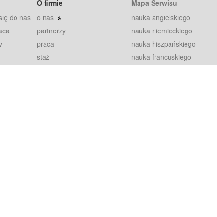
t
O firmie
Mapa Serwisu
się do nas
o nas
nauka angielskiego
aca
partnerzy
nauka niemieckiego
y
praca
nauka hiszpańskiego
staż
nauka francuskiego
blog
nauka rosyjskiego
in
2000+ opinii
nauka norweskiego
petytorów
nauka szwedzkiego
Warunki
fiszki
100% gwarancja
sze pytania
najnowsze lekcje
regulamin
Extra
prywatność i ciasteczka
RODO
plugin