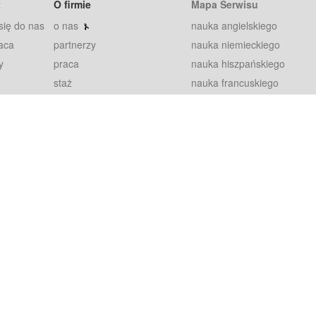
t
O firmie
Mapa Serwisu
się do nas
o nas
nauka angielskiego
aca
partnerzy
nauka niemieckiego
y
praca
nauka hiszpańskiego
staż
nauka francuskiego
blog
nauka rosyjskiego
in
2000+ opinii
nauka norweskiego
petytorów
nauka szwedzkiego
Warunki
fiszki
100% gwarancja
sze pytania
najnowsze lekcje
regulamin
Extra
prywatność i ciasteczka
RODO
plugin