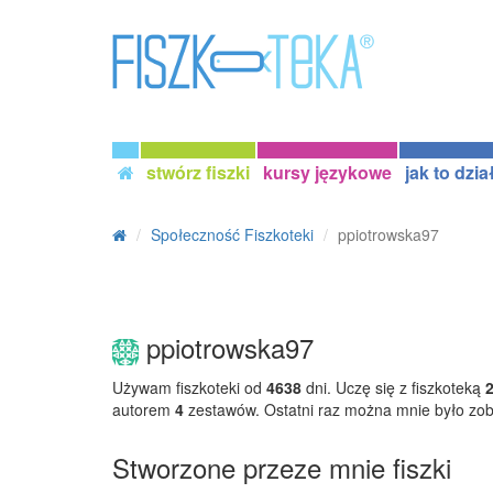
stwórz fiszki
kursy językowe
jak to dzia
Społeczność Fiszkoteki
ppiotrowska97
ppiotrowska97
Używam fiszkoteki od
4638
dni. Uczę się z fiszkoteką
autorem
4
zestawów. Ostatni raz można mnie było zo
Stworzone przeze mnie fiszki