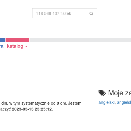
ła
katalog
Moje za
angielski
,
angiels
2
dni, w tym systematycznie od
0
dni. Jestem
baczyć
2023-03-13 23:25:12
.