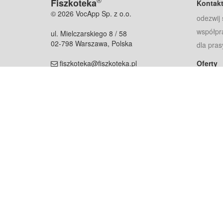
®
Fiszkoteka
Kontak
© 2026 VocApp Sp. z o.o.
odezwij 
współpr
ul. Mielczarskiego 8 / 58
02-798 Warszawa, Polska
dla pras
fiszkoteka@fiszkoteka.pl
Oferty
dla rodz
NIP: 951 245 79 19
dla kore
REGON: 369 727 696
Pomoc
Najczęst