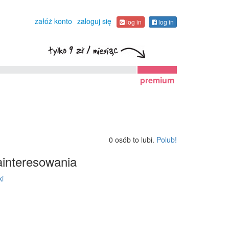
załóż konto
zaloguj się
log in
log in
premium
0 osób to lubi.
Polub!
interesowania
ki