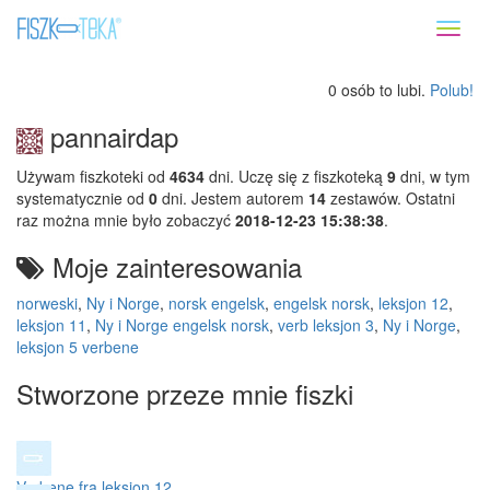
Toggl
naviga
0 osób to lubi.
Polub!
pannairdap
Używam fiszkoteki od
4634
dni. Uczę się z fiszkoteką
9
dni, w tym
systematycznie od
0
dni. Jestem autorem
14
zestawów. Ostatni
raz można mnie było zobaczyć
2018-12-23 15:38:38
.
Moje zainteresowania
norweski
,
Ny i Norge
,
norsk engelsk
,
engelsk norsk
,
leksjon 12
,
leksjon 11
,
Ny i Norge engelsk norsk
,
verb leksjon 3
,
Ny i Norge
,
leksjon 5 verbene
Stworzone przeze mnie fiszki
Verbene fra leksjon 12