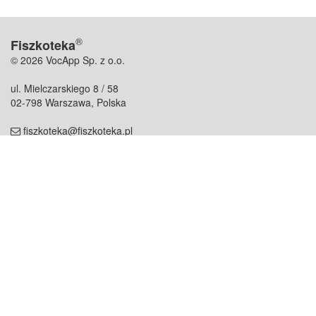
®
Fiszkoteka
© 2026 VocApp Sp. z o.o.
ul. Mielczarskiego 8 / 58
02-798 Warszawa, Polska
fiszkoteka@fiszkoteka.pl
NIP: 951 245 79 19
REGON: 369 727 696
Kontakt
O firmie
odezwij się do nas
o nas