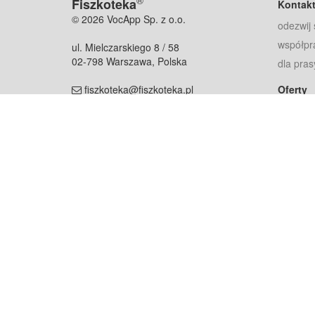
®
Fiszkoteka
Kontak
© 2026 VocApp Sp. z o.o.
odezwij 
współpr
ul. Mielczarskiego 8 / 58
02-798 Warszawa, Polska
dla pras
fiszkoteka@fiszkoteka.pl
Oferty
dla rodz
NIP: 951 245 79 19
dla kore
REGON: 369 727 696
Pomoc
Najczęst