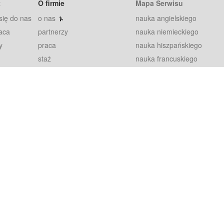
t
O firmie
Mapa Serwisu
się do nas
o nas
nauka angielskiego
aca
partnerzy
nauka niemieckiego
y
praca
nauka hiszpańskiego
staż
nauka francuskiego
blog
nauka rosyjskiego
in
2000+ opinii
nauka norweskiego
petytorów
nauka szwedzkiego
Warunki
fiszki
100% gwarancja
sze pytania
najnowsze lekcje
regulamin
Extra
prywatność i ciasteczka
RODO
plugin