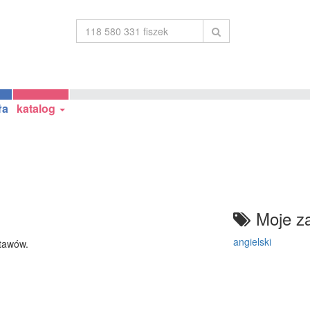
ła
katalog
Moje za
angielski
tawów.