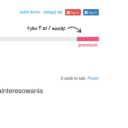
załóż konto
zaloguj się
log in
log in
premium
0 osób to lubi.
Polub!
interesowania