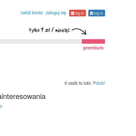
załóż konto
zaloguj się
log in
log in
premium
0 osób to lubi.
Polub!
interesowania
ki