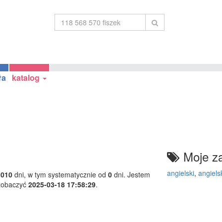
ła
katalog
Moje za
angielski
,
angiels
1010
dni, w tym systematycznie od
0
dni. Jestem
 zobaczyć
2025-03-18 17:58:29
.