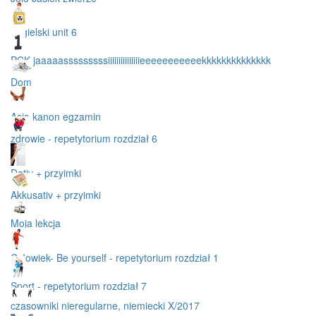
angielski unit 6
PCK jaaaaasssssssssiiiiiiiiiiiiiiieeeeeeeeeeekkkkkkkkkkkkkk
Dom
Asia kanon egzamin
zdrowie - repetytorium rozdział 6
Dativ + przyimki
Akkusativ + przyimki
Moja lekcja
Człowiek- Be yourself - repetytorium rozdział 1
Sport - repetytorium rozdział 7
czasowniki nieregularne, niemiecki X/2017