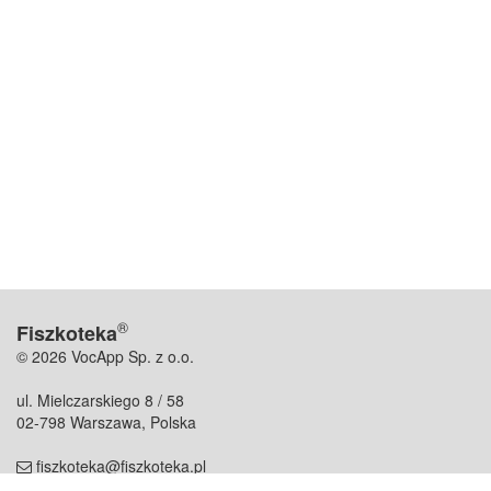
®
Fiszkoteka
© 2026 VocApp Sp. z o.o.
ul. Mielczarskiego 8 / 58
02-798 Warszawa, Polska
fiszkoteka@fiszkoteka.pl