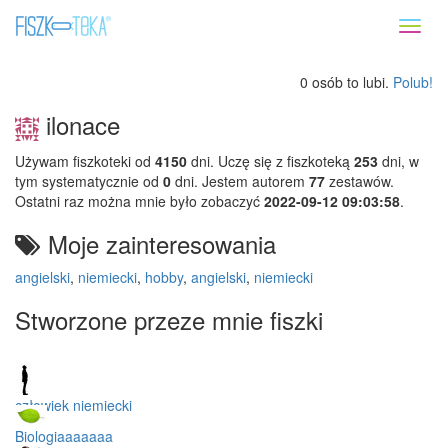
Toggl
naviga
0 osób to lubi.
Polub!
ilonace
Używam fiszkoteki od
4150
dni. Uczę się z fiszkoteką
253
dni, w
tym systematycznie od
0
dni. Jestem autorem
77
zestawów.
Ostatni raz można mnie było zobaczyć
2022-09-12 09:03:58
.
Moje zainteresowania
angielski
,
niemiecki
,
hobby
,
angielski
,
niemiecki
Stworzone przeze mnie fiszki
człowiek niemiecki
Biologiaaaaaaa