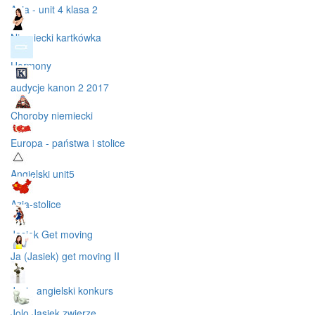
Asia - unit 4 klasa 2
Niemiecki kartkówka
Hormony
audycje kanon 2 2017
Choroby niemiecki
Europa - państwa i stolice
Angielski unit5
Azja-stolice
Jasiek Get moving
Ja (Jasiek) get moving II
Jasiu angielski konkurs
Jolo Jasiek zwierze