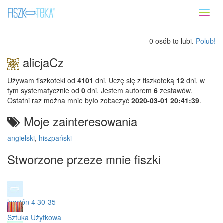
Toggl
naviga
0 osób to lubi.
Polub!
alicjaCz
Używam fiszkoteki od
4101
dni. Uczę się z fiszkoteką
12
dni, w
tym systematycznie od
0
dni. Jestem autorem
6
zestawów.
Ostatni raz można mnie było zobaczyć
2020-03-01 20:41:39
.
Moje zainteresowania
angielski
,
hiszpański
Stworzone przeze mnie fiszki
lección 4 30-35
Sztuka Użytkowa