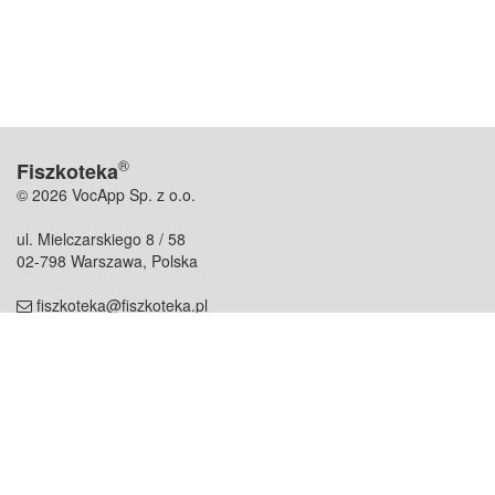
®
Fiszkoteka
© 2026 VocApp Sp. z o.o.
ul. Mielczarskiego 8 / 58
02-798 Warszawa, Polska
fiszkoteka@fiszkoteka.pl
NIP: 951 245 79 19
REGON: 369 727 696