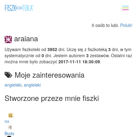
Toggl
naviga
0 osób to lubi.
Polub!
araiana
Używam fiszkoteki od
3952
dni. Uczę się z fiszkoteką
3
dni, w tym
systematycznie od
0
dni. Jestem autorem
3
zestawów. Ostatni raz
można mnie było zobaczyć
2017-11-11 18:30:09
.
Moje zainteresowania
angielski
,
angielski
Stworzone przeze mnie fiszki
nx
Body