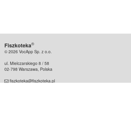
®
Fiszkoteka
© 2026 VocApp Sp. z o.o.
ul. Mielczarskiego 8 / 58
02-798 Warszawa, Polska
fiszkoteka@fiszkoteka.pl
NIP: 951 245 79 19
REGON: 369 727 696