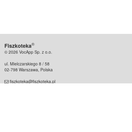
®
Fiszkoteka
© 2026 VocApp Sp. z o.o.
ul. Mielczarskiego 8 / 58
02-798 Warszawa, Polska
fiszkoteka@fiszkoteka.pl
NIP: 951 245 79 19
REGON: 369 727 696