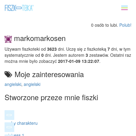
Toggl
naviga
0 osób to lubi.
Polub!
markomarkosen
Używam fiszkoteki od
3623
dni. Uczę się z fiszkoteką
7
dni, w tym
systematycznie od
0
dni. Jestem autorem
3
zestawów. Ostatni raz
można mnie było zobaczyć
2017-01-09 13:22:07
.
Moje zainteresowania
angielski
,
angielski
Stworzone przeze mnie fiszki
cechy charakteru
mistress 1