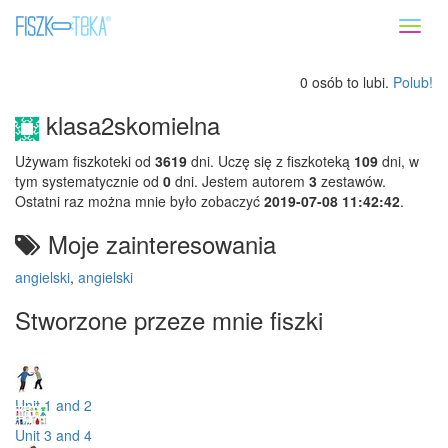
Toggl
naviga
0 osób to lubi.
Polub!
klasa2skomielna
Używam fiszkoteki od
3619
dni. Uczę się z fiszkoteką
109
dni, w
tym systematycznie od
0
dni. Jestem autorem
3
zestawów.
Ostatni raz można mnie było zobaczyć
2019-07-08 11:42:42
.
Moje zainteresowania
angielski
,
angielski
Stworzone przeze mnie fiszki
Unit 1 and 2
Unit 3 and 4