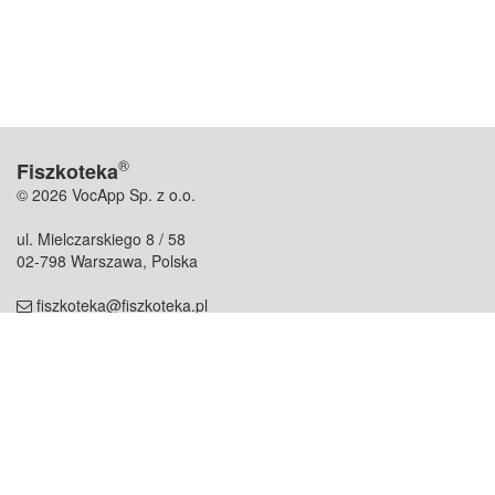
®
Fiszkoteka
© 2026 VocApp Sp. z o.o.
ul. Mielczarskiego 8 / 58
02-798 Warszawa, Polska
fiszkoteka@fiszkoteka.pl
NIP: 951 245 79 19
REGON: 369 727 696