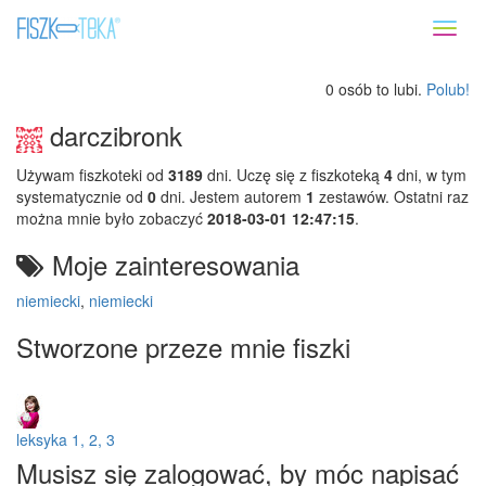
Toggl
naviga
0 osób to lubi.
Polub!
darczibronk
Używam fiszkoteki od
3189
dni. Uczę się z fiszkoteką
4
dni, w tym
systematycznie od
0
dni. Jestem autorem
1
zestawów. Ostatni raz
można mnie było zobaczyć
2018-03-01 12:47:15
.
Moje zainteresowania
niemiecki
,
niemiecki
Stworzone przeze mnie fiszki
leksyka 1, 2, 3
Musisz się zalogować, by móc napisać