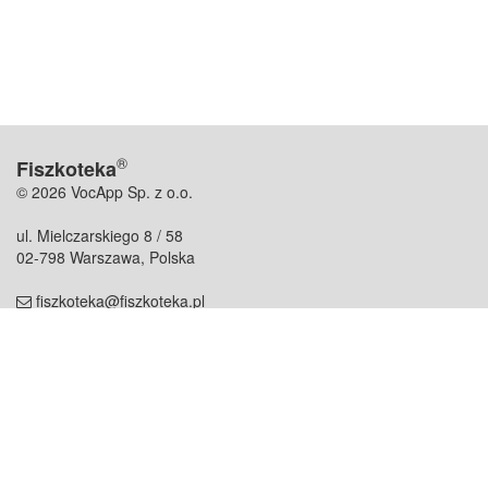
®
Fiszkoteka
© 2026 VocApp Sp. z o.o.
ul. Mielczarskiego 8 / 58
02-798 Warszawa, Polska
fiszkoteka@fiszkoteka.pl
NIP: 951 245 79 19
REGON: 369 727 696