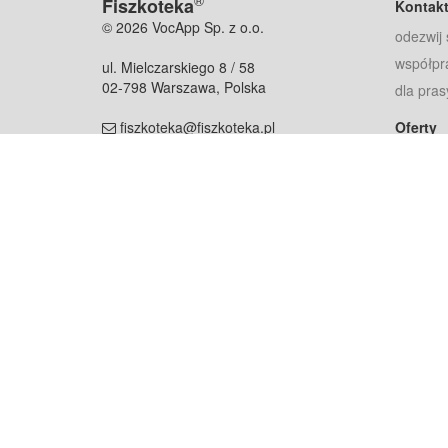
®
Fiszkoteka
Kontak
© 2026 VocApp Sp. z o.o.
odezwij 
współpr
ul. Mielczarskiego 8 / 58
02-798 Warszawa, Polska
dla pras
fiszkoteka@fiszkoteka.pl
Oferty
dla rodz
NIP: 951 245 79 19
dla kore
REGON: 369 727 696
Pomoc
Najczęst