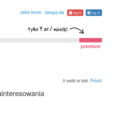
załóż konto
zaloguj się
log in
log in
premium
0 osób to lubi.
Polub!
interesowania