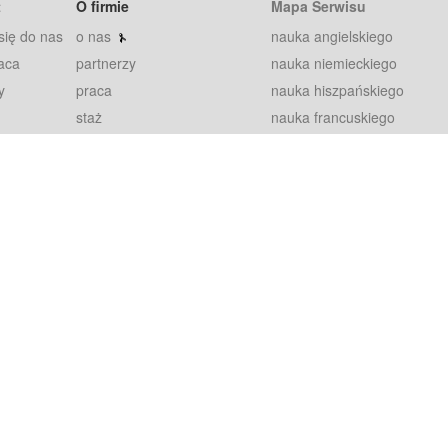
t
O firmie
Mapa Serwisu
się do nas
o nas
nauka angielskiego
aca
partnerzy
nauka niemieckiego
y
praca
nauka hiszpańskiego
staż
nauka francuskiego
blog
nauka rosyjskiego
in
2000+ opinii
nauka norweskiego
petytorów
nauka szwedzkiego
Warunki
fiszki
100% gwarancja
sze pytania
najnowsze lekcje
regulamin
Extra
prywatność i ciasteczka
RODO
plugin