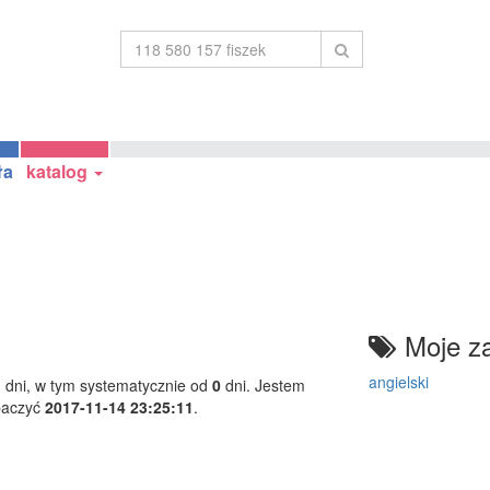
ła
katalog
Moje za
angielski
1
dni, w tym systematycznie od
0
dni. Jestem
baczyć
2017-11-14 23:25:11
.